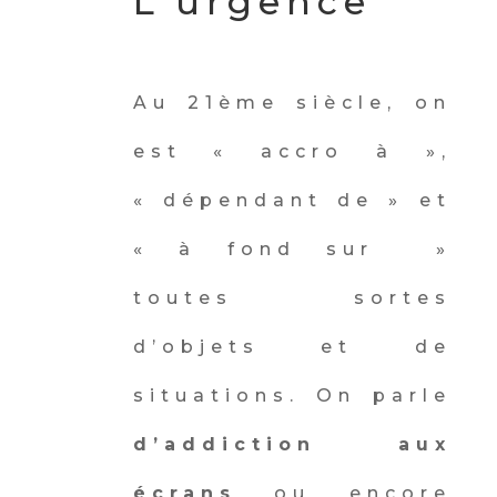
L’urgence
Au 21
ème
siècle, on
est « accro à »,
« dépendant de » et
« à fond sur »
toutes sortes
d’objets et de
situations.
On parle
d’addiction aux
écrans
ou encore